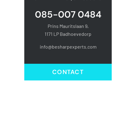
085-007 0484
Prins Mauritslaan 9,
1171 LP Badhoevedorp
info@besharpexperts.com
CONTACT