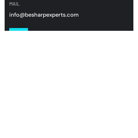
MAIL
info@besharpexperts.com
TELEFOON
+31 85 00 70 484
ONZE EXPERTISE, UW SUCCES!