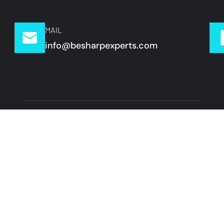
MAIL
info@besharpexperts.com
Menu
Links
Home
Privacy policy
Onze diensten
Over ons
Vacatures