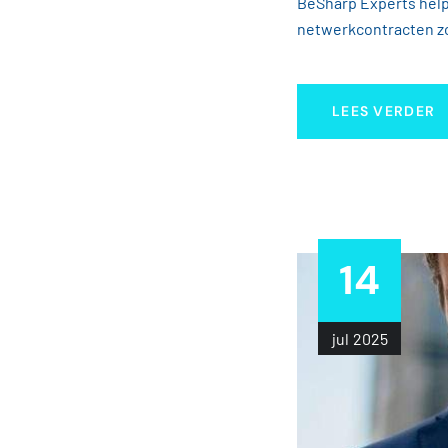
BeSharp Experts help
netwerkcontracten zo
LEES VERDER
14
jul
2025