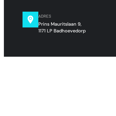
ADRES
Prins Mauritslaan 9,
1171 LP Badhoevedorp
ONZE EXPERTISE, UW SUCCES!