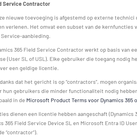
d Service Contractor
e nieuwe toevoeging is afgestemd op externe technici
en verlenen. Het omvat een subset van de kernfuncties v
 Service-aanbieding.
mics 365 Field Service Contractor werkt op basis van e
se (User SL of USL). Elke gebruiker die toegang nodig he
er een geldige licentie.
anks dat het gericht is op “contractors”, mogen organis
r hun gebruikers die minder functionaliteit nodig hebbe
paald in de
Microsoft Product Terms voor Dynamics 365 o
ies dienen een licentie hebben aangeschaft (Dynamics 3
s 365 Field Service Device SL en Microsoft Entra ID Use
e “contractor”).