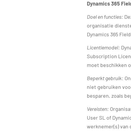
Dynamics 365 Fiel
Doel en
functies:
Dez
organisatie dienst
Dynamics 365 Field
Licentiemodel:
Dyna
Subscription Licen
moet beschikken ov
Beperkt
gebruik:
Ond
niet gebruiken voo
besparen, zoals be
Vereisten:
Organisat
User SL of Dynamic
werknemer(s) van d