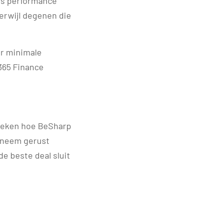
ss performance
erwijl degenen die
er minimale
365 Finance
preken hoe BeSharp
, neem gerust
de beste deal sluit