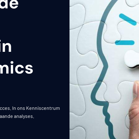
 de
in
mics
succes. In ons Kenniscentrum
gaande analyses.