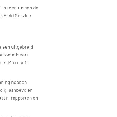
lijkheden tussen de
5 Field Service
e een uitgebreid
 automatiseert
 met Microsoft
anning hebben
dig, aanbevolen
etten, rapporten en