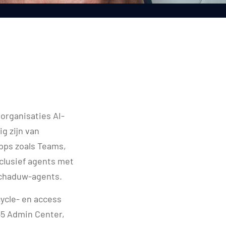
organisaties AI-
g zijn van
pps zoals Teams,
nclusief agents met
schaduw-agents.
cycle- en access
65 Admin Center,