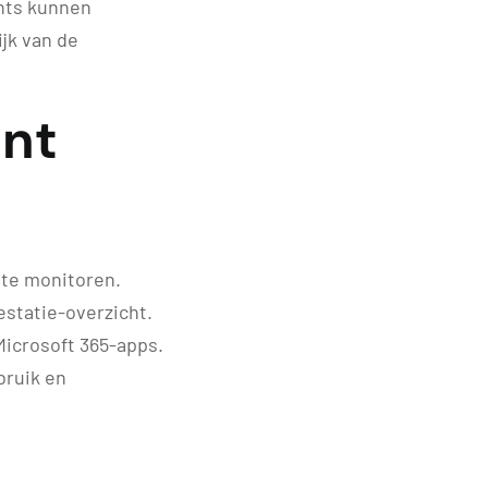
ents kunnen
jk van de
ent
 te monitoren.
estatie-overzicht.
Microsoft 365-apps.
bruik en