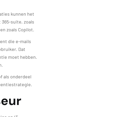
aties kunnen het
 365-suite, zoals
n zoals Copilot.
ent die e-mails
ebruiker. Dat
entie moet hebben.
n.
of als onderdeel
centiestrategie.
seur