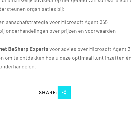
 onafhankelijk adviseur op het gebied van softwarelicent
dersteunen organisaties bij:
en aanschafstrategie voor Microsoft Agent 365
bij onderhandelingen over prijzen en voorwaarden
met BeSharp Experts
voor advies over Microsoft Agent 3
en om te ontdekken hoe u deze optimaal kunt inzetten én
onderhandelen.
SHARE: