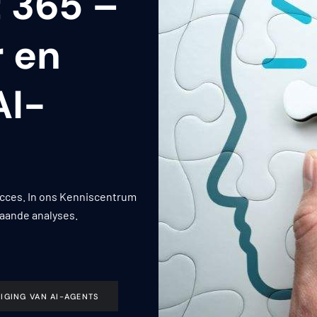
 365 –
 en
AI-
succes. In ons Kenniscentrum
gaande analyses.
IGING VAN AI-AGENTS