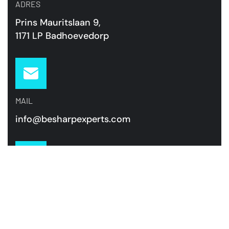
ADRES
Prins Mauritslaan 9,
1171 LP Badhoevedorp
MAIL
info@besharpexperts.com
TELEFOON
+31 85 00 70 484