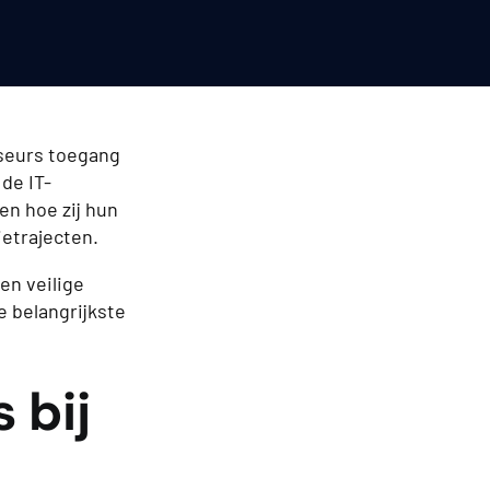
iseurs toegang
de IT-
en hoe zij hun
ietrajecten.
en veilige
e belangrijkste
 bij