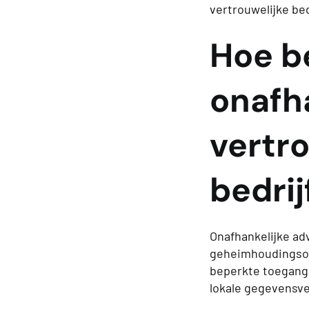
vertrouwelijke be
Hoe b
onafh
vertro
bedri
Onafhankelijke ad
geheimhoudingsov
beperkte toegangs
lokale gegevensv