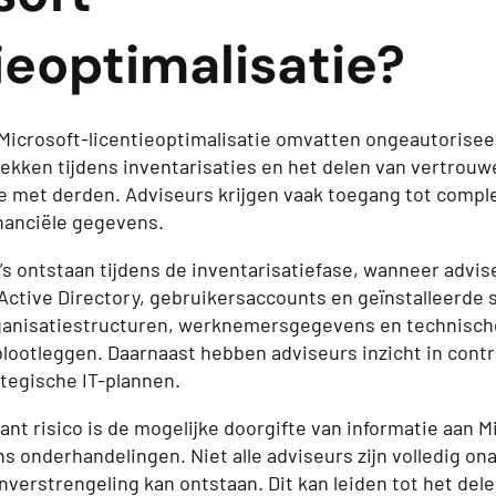
ieoptimalisatie?
ij Microsoft-licentieoptimalisatie omvatten ongeautorise
lekken tijdens inventarisaties en het delen van vertrouwe
e met derden. Adviseurs krijgen vaak toegang tot comple
nanciële gegevens.
o’s ontstaan tijdens de inventarisatiefase, wanneer advi
Active Directory, gebruikersaccounts en geïnstalleerde 
rganisatiestructuren, werknemersgegevens en technisch
ootleggen. Daarnaast hebben adviseurs inzicht in cont
tegische IT-plannen.
ant risico is de mogelijke doorgifte van informatie aan M
ns onderhandelingen. Niet alle adviseurs zijn volledig ona
verstrengeling kan ontstaan. Dit kan leiden tot het del