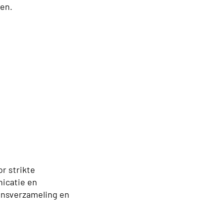
ben.
r strikte
icatie en
ensverzameling en