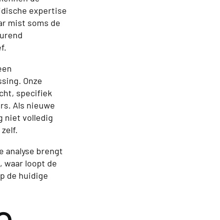
idische expertise
ar mist soms de
durend
f.
een
ssing. Onze
ht, specifiek
rs. Als nieuwe
 niet volledig
zelf.
e analyse brengt
, waar loopt de
op de huidige