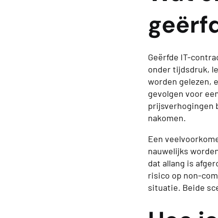
geërf
Geërfde IT-contra
onder tijdsdruk, 
worden gelezen, e
gevolgen voor een
prijsverhogingen 
nakomen.
Een veelvoorkomen
nauwelijks worden
dat allang is afge
risico op non-com
situatie. Beide sc