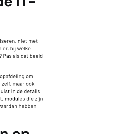
de IT-
iseren, niet met
 er, bij welke
? Pas als dat beeld
oopafdeling om
 zelf, maar ook
uist in de details
t, modules die zijn
rwaarden hebben
en op