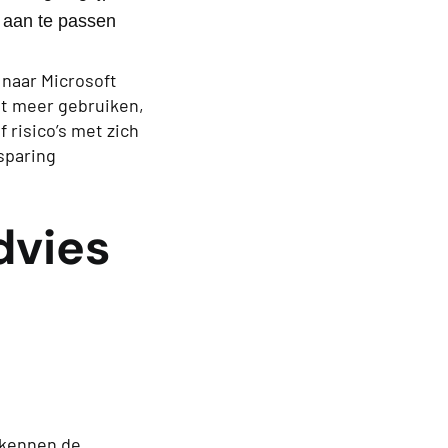
 aan te passen
 naar Microsoft
et meer gebruiken,
f risico’s met zich
esparing
dvies
s kennen de