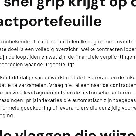
 snel grip krijgt op 
ctportefeuille
en onbekende IT-contractportefeuille begint met inventar
te doel is een volledig overzicht: welke contracten lopen
zijn de looptijden en wat zijn de financiële verplichtingen
beoordelen waar de urgentie ligt.
ekent dit dat je samenwerkt met de IT-directie en de ink
tie te verzamelen. Vraag niet alleen naar de contracten
de service level agreements en de historische facturen. J
rassingen: prijsindexaties die automatisch zijn toegepas
 formele goedkeuring of leveranciers die eenzijdig voo
enging.
e vlaggen die wijz