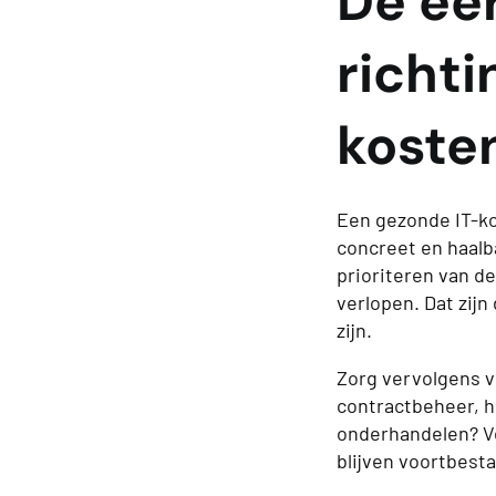
De ee
richti
koste
Een gezonde IT-ko
concreet en haalb
prioriteren van d
verlopen. Dat zijn
zijn.
Zorg vervolgens v
contractbeheer, 
onderhandelen? V
blijven voortbest