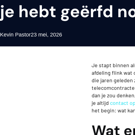
je hebt geërfd n
Kevin Pastor
23 mei, 2026
Je stapt binnen al
afdeling flink wa
die jaren geleden
telecomcontracten 
dan je zou denken, 
je altijd
contact 
het begin: wat kan
Wat e