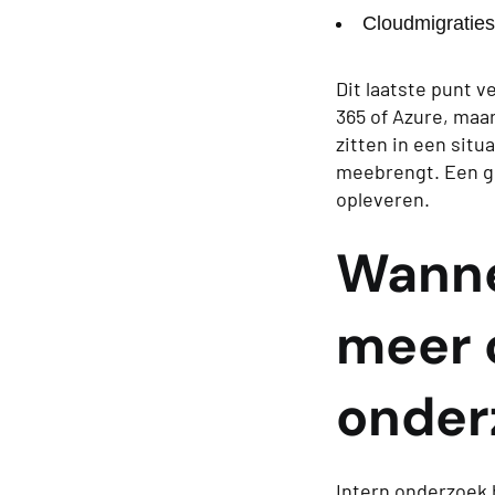
Cloudmigraties
Dit laatste punt v
365 of Azure, maa
zitten in een situ
meebrengt. Een g
opleveren.
Wanne
meer 
onder
Intern onderzoek h