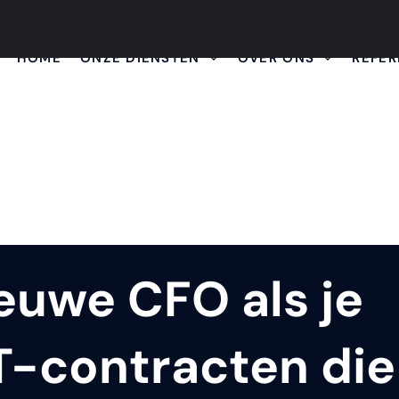
HOME
ONZE DIENSTEN
OVER ONS
REFER
ieuwe CFO als je
IT-contracten die