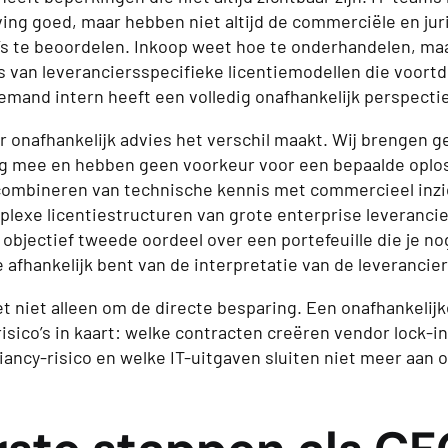
ng goed, maar hebben niet altijd de commerciële en jur
’s te beoordelen. Inkoop weet hoe te onderhandelen, ma
 van leveranciersspecifieke licentiemodellen die voort
emand intern heeft een volledig onafhankelijk perspectie
r onafhankelijk advies het verschil maakt. Wij brengen g
ng mee en hebben geen voorkeur voor een bepaalde oplo
 combineren van technische kennis met commercieel inzic
plexe licentiestructuren van grote enterprise leverancie
objectief tweede oordeel over een portefeuille die je nog
e afhankelijk bent van de interpretatie van de leverancier 
t niet alleen om de directe besparing. Een onafhankelijk
isico’s in kaart: welke contracten creëren vendor lock-in
iancy-risico en welke IT-uitgaven sluiten niet meer aan 