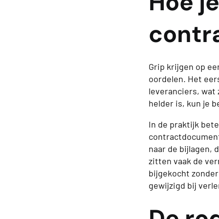
Hoe je
contra
Grip krijgen op e
oordelen. Het eers
leveranciers, wat 
helder is, kun je 
In de praktijk bet
contractdocumenta
naar de bijlagen, 
zitten vaak de ver
bijgekocht zonder
gewijzigd bij verl
De rod