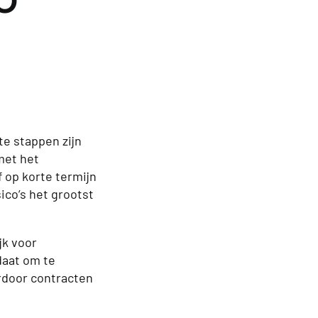
FO
te stappen zijn
met het
 op korte termijn
ico’s het grootst
jk voor
daat om te
rdoor contracten