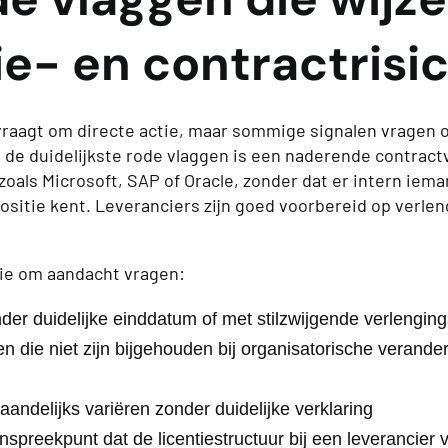
ie- en contractrisic
 vraagt om directe actie, maar sommige signalen vragen 
 de duidelijkste rode vlaggen is een naderende contractv
zoals Microsoft, SAP of Oracle, zonder dat er intern iema
sitie kent. Leveranciers zijn goed voorbereid op verle
ie om aandacht vragen:
der duidelijke einddatum of met stilzwijgende verlengin
en die niet zijn bijgehouden bij organisatorische verande
andelijks variëren zonder duidelijke verklaring
spreekpunt dat de licentiestructuur bij een leverancier v