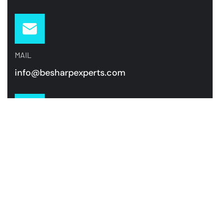
MAIL
info@besharpexperts.com
TELEFOON
+31 85 00 70 484