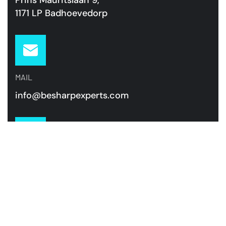
Prins Mauritslaan 9,
1171 LP Badhoevedorp
MAIL
info@besharpexperts.com
TELEFOON
+31 85 00 70 484