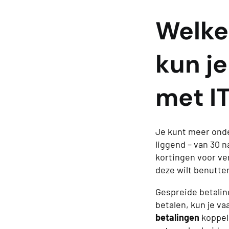
Welke
kun je
met I
Je kunt meer onde
liggend – van 30 n
kortingen voor ve
deze wilt benutte
Gespreide betaling
betalen, kun je v
betalingen
koppel