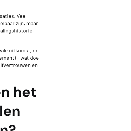
saties. Veel
lbaar zijn, maar
talingshistorie,
eale uitkomst, en
eement) – wat doe
elfvertrouwen en
n het
len
en?