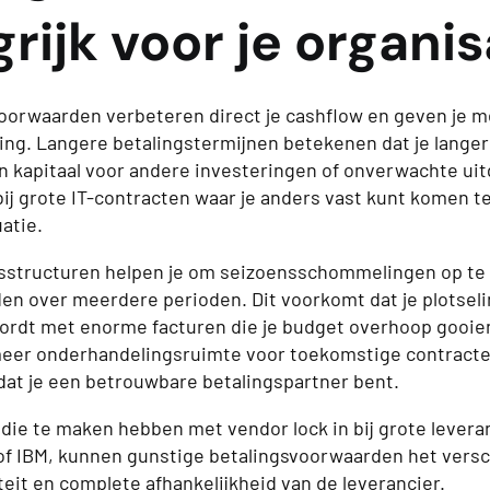
rijk voor je organis
oorwaarden verbeteren direct je cashflow en geven je m
ning. Langere betalingstermijnen betekenen dat je langer
n kapitaal voor andere investeringen of onverwachte uitg
ij grote IT-contracten waar je anders vast kunt komen te
atie.
gsstructuren helpen je om seizoensschommelingen op te
den over meerdere perioden. Dit voorkomt dat je plotsel
ordt met enorme facturen die je budget overhoop gooie
 meer onderhandelingsruimte voor toekomstige contract
 dat je een betrouwbare betalingspartner bent.
 die te maken hebben met vendor lock in bij grote levera
 of IBM, kunnen gunstige betalingsvoorwaarden het vers
liteit en complete afhankelijkheid van de leverancier.