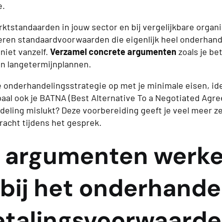
e.
tstandaarden in jouw sector en bij vergelijkbare organi
eren standaardvoorwaarden die eigenlijk heel onderhande
 niet vanzelf.
Verzamel concrete argumenten
zoals je be
n langetermijnplannen.
ke onderhandelingsstrategie op met je minimale eisen, id
paal ook je BATNA (Best Alternative To a Negotiated Agr
ndeling mislukt? Deze voorbereiding geeft je veel meer z
acht tijdens het gesprek.
 argumenten werke
 bij het onderhande
etalingsvoorwaard