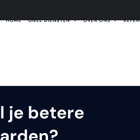
HOME
ONZE DIENSTEN
OVER ONS
REFER
 je betere
aarden?