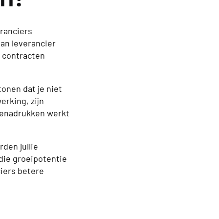
eranciers
van leverancier
e contracten
onen dat je niet
rking, zijn
enadrukken werkt
den jullie
die groeipotentie
iers betere