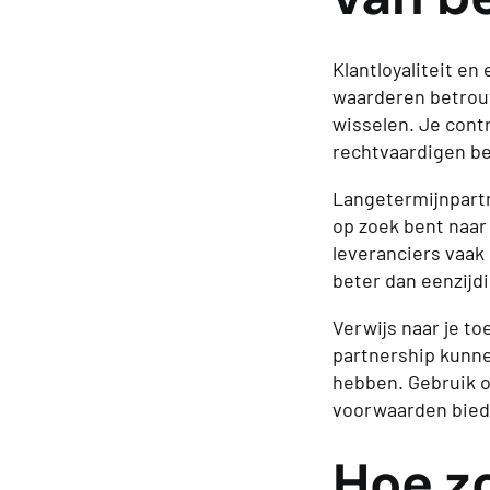
Klantloyaliteit en
waarderen betrouwb
wisselen. Je cont
rechtvaardigen b
Langetermijnpartn
op zoek bent naar
leveranciers vaa
beter dan eenzijdi
Verwijs naar je t
partnership kunne
hebben. Gebruik o
voorwaarden biede
Hoe zo