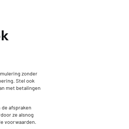
ok
ormulering zonder
oering. Stel ook
an met betalingen
n de afspraken
rdoor ze alsnog
de voorwaarden.