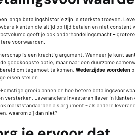
 een lange betalingshistorie zijn je sterkste troeven. Lev
are klanten die altijd op tijd betalen en niet constant 
ractvolume geeft je ook onderhandelingsmacht – groter
etere voorwaarden.
erschap is een krachtig argument. Wanneer je kunt aant
 de goedkoopste optie, maar naar een duurzame samenwe
k bereid om tegemoet te komen.
Wederzijdse voordelen
b
ge eisen stellen.
oekomstige groeiplannen en hoe betere betalingsvoorwaar
n versterken. Leveranciers investeren liever in klanten 
ok marktstandaarden als argument – als andere leveranc
n, waarom zij dan niet?
rg je ervoor dat