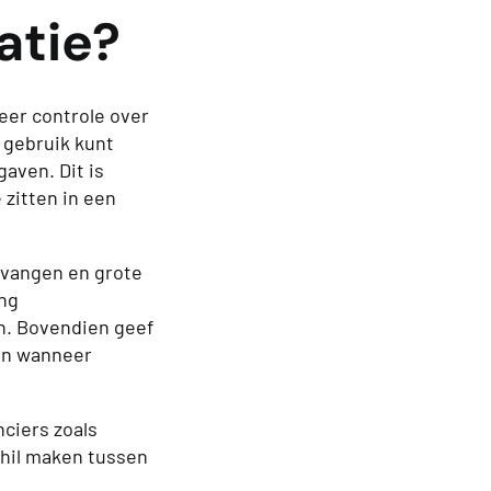
atie?
eer controle over
 gebruik kunt
aven. Dit is
 zitten in een
 vangen en grote
ing
n. Bovendien geef
en wanneer
nciers zoals
chil maken tussen