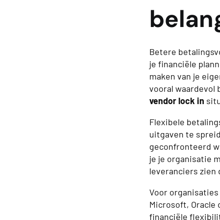
belang
Betere betalingsv
je financiële plan
maken van je eige
vooral waardevol b
vendor lock in
situ
Flexibele betalin
uitgaven te sprei
geconfronteerd w
je je organisatie
leveranciers zien
Voor organisaties
Microsoft, Oracle
financiële flexibi