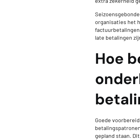
extra zekerheid g
Seizoensgebonden a
organisaties het 
factuurbetalingen,
late betalingen zi
Hoe be
onder
betal
Goede voorbereidi
betalingspatronen
gepland staan. Dit