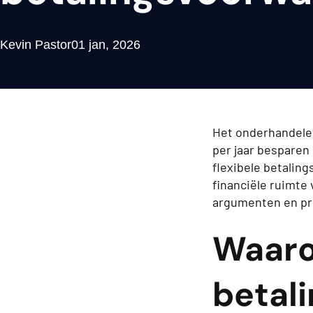
Kevin Pastor
01 jan, 2026
Het onderhandelen
per jaar besparen 
flexibele betalin
financiële ruimte 
argumenten en pr
Waaro
betal