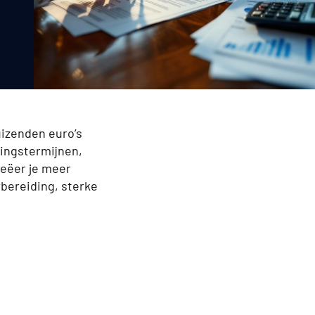
uizenden euro’s
lingstermijnen,
reëer je meer
rbereiding, sterke