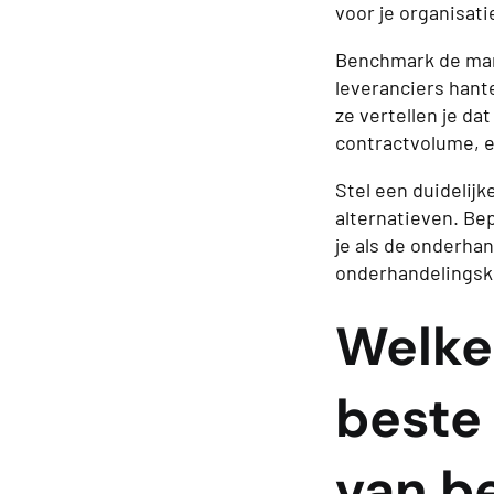
voor je organisati
Benchmark de mark
leveranciers hant
ze vertellen je dat
contractvolume, e
Stel een duidelij
alternatieven. Be
je als de onderha
onderhandelingskr
Welke
beste
van b