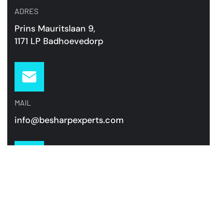
ADRES
Prins Mauritslaan 9,
1171 LP Badhoevedorp
MAIL
info@besharpexperts.com
TELEFOON
+31 85 00 70 484