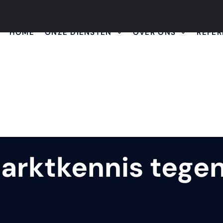
HOME
ONZE DIENSTEN
OVER ONS
REFER
marktkennis tege