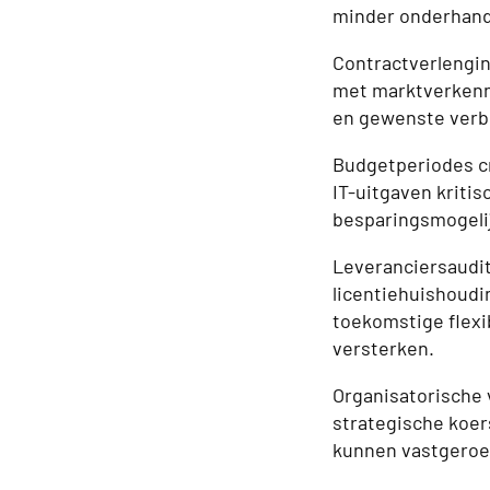
minder onderhand
Contractverlengin
met marktverkenn
en gewenste verbe
Budgetperiodes cr
IT-uitgaven kritis
besparingsmogelij
Leveranciersaudit
licentiehuishoudi
toekomstige flexi
versterken.
Organisatorische
strategische koer
kunnen vastgeroest