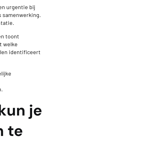
n urgentie bij
ls samenwerking.
tatie.
en toont
lt welke
len identificeert
lijke
n.
kun je
 te