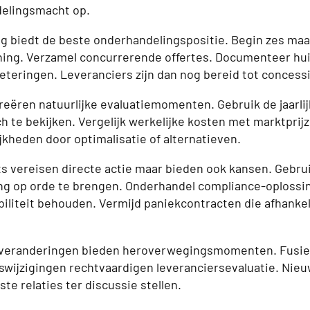
elingsmacht op.
g biedt de beste onderhandelingspositie. Begin zes ma
ing. Verzamel concurrerende offertes. Documenteer hui
teringen. Leveranciers zijn dan nog bereid tot concess
eëren natuurlijke evaluatiemomenten. Gebruik de jaarli
ch te bekijken. Vergelijk werkelijke kosten met marktprijz
kheden door optimalisatie of alternatieven.
s vereisen directe actie maar bieden ook kansen. Gebru
ng op orde te brengen. Onderhandel compliance-oplossi
biliteit behouden. Vermijd paniekcontracten die afhankel
 veranderingen bieden heroverwegingsmomenten. Fusie
swijzigingen rechtvaardigen leveranciersevaluatie. Nieu
e relaties ter discussie stellen.