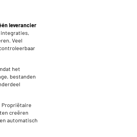
één leverancier
 integraties,
eren. Veel
ncontroleerbaar
omdat het
ange, bestanden
nderdeel
 Propriëtaire
ten creëren
ten automatisch