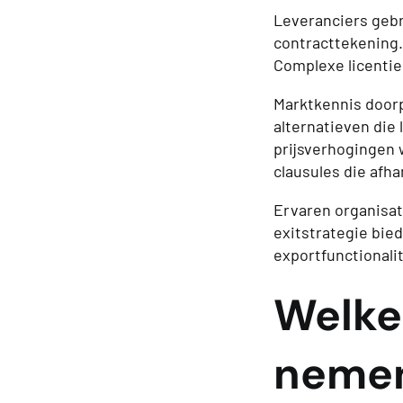
Leveranciers gebru
contracttekening.
Complexe licentie
Marktkennis doorp
alternatieven die 
prijsverhogingen 
clausules die afha
Ervaren organisat
exitstrategie bie
exportfunctionali
Welke
nemen