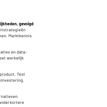
lijkheden, gevolgd
xitstrategieën
ken. Marktkennis
raties en data-
eet werkelijk
product. Test
sinvestering.
rnatieven
andel kortere