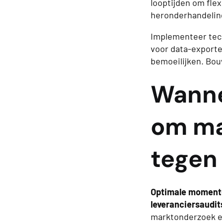
looptijden om fle
heronderhandelin
Implementeer tech
voor data-exporte
bemoeilijken. Bou
Wanne
om ma
tegen
Optimale momenten
leveranciersaudit
marktonderzoek en 