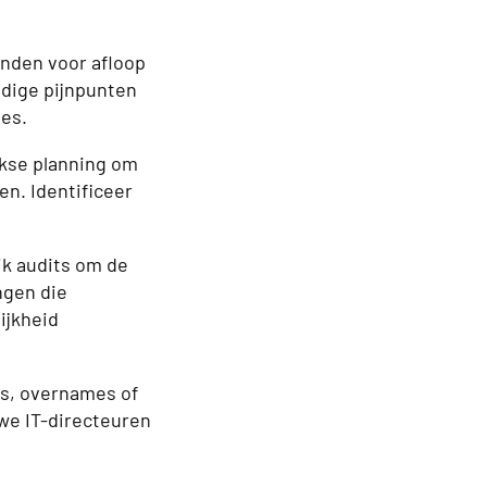
anden voor afloop
dige pijnpunten
ies.
jkse planning om
en. Identificeer
ik audits om de
ngen die
ijkheid
s, overnames of
we IT-directeuren