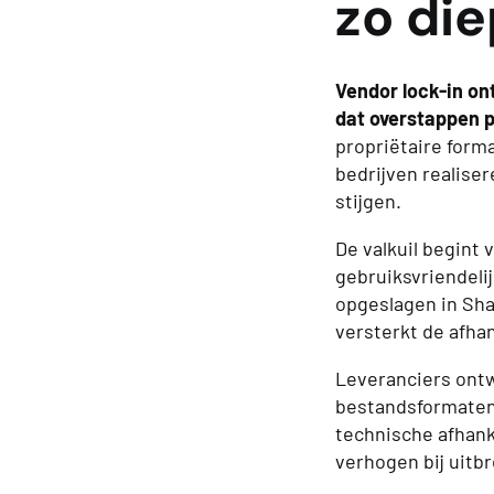
zo die
Vendor lock-in on
dat overstappen 
propriëtaire form
bedrijven realise
stijgen.
De valkuil begint 
gebruiksvriendeli
opgeslagen in Sha
versterkt de afhan
Leveranciers ontw
bestandsformaten
technische afhank
verhogen bij uitbr