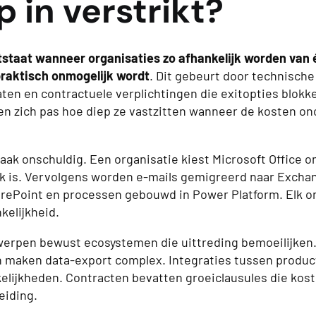
p in verstrikt?
tstaat wanneer organisaties zo afhankelijk worden van 
praktisch onmogelijk wordt
. Dit gebeurt door technische
aten en contractuele verplichtingen die exitopties blokk
ren zich pas hoe diep ze vastzitten wanneer de kosten o
vaak onschuldig. Een organisatie kiest Microsoft Office 
jk is. Vervolgens worden e-mails gemigreerd naar Exch
rePoint en processen gebouwd in Power Platform. Elk o
kelijkheid.
erpen bewust ecosystemen die uittreding bemoeilijken.
 maken data-export complex. Integraties tussen produc
elijkheden. Contracten bevatten groeiclausules die kos
eiding.