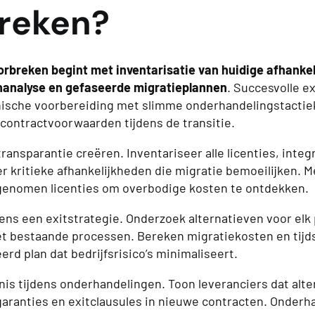
reken?
orbreken begint met inventarisatie van huidige afhanke
enanalyse en gefaseerde migratieplannen
. Succesvolle e
ische voorbereiding met slimme onderhandelingstactie
 contractvoorwaarden tijdens de transitie.
transparantie creëren. Inventariseer alle licenties, integ
er kritieke afhankelijkheden die migratie bemoeilijken. M
genomen licenties om overbodige kosten te ontdekken.
ens een exitstrategie. Onderzoek alternatieven voor elk 
et bestaande processen. Bereken migratiekosten en tijd
rd plan dat bedrijfsrisico’s minimaliseert.
is tijdens onderhandelingen. Toon leveranciers dat alte
sgaranties en exitclausules in nieuwe contracten. Onderh