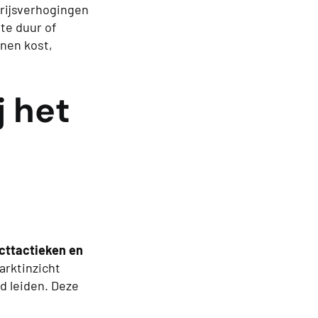
Prijsverhogingen
te duur of
enen kost,
j het
acttactieken en
arktinzicht
d leiden. Deze