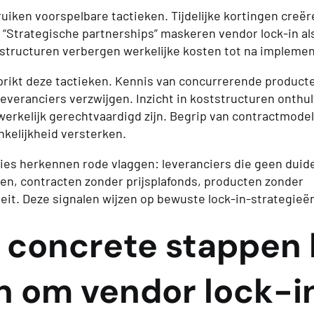
iken voorspelbare tactieken. Tijdelijke kortingen creëre
 “Strategische partnerships” maskeren vendor lock-in a
structuren verbergen werkelijke kosten tot na implemen
rikt deze tactieken. Kennis van concurrerende product
leveranciers verzwijgen. Inzicht in koststructuren onthu
werkelijk gerechtvaardigd zijn. Begrip van contractmodel
nkelijkheid versterken.
ies herkennen rode vlaggen: leveranciers die geen duide
den, contracten zonder prijsplafonds, producten zonder
teit. Deze signalen wijzen op bewuste lock-in-strategieë
 concrete stappen 
 om vendor lock-in