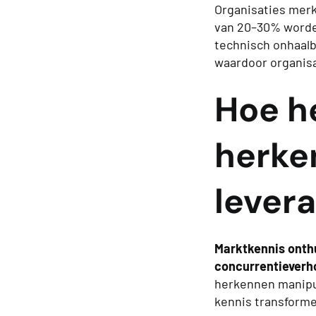
Organisaties merk
van 20–30% worden
technisch onhaalb
waardoor organis
Hoe he
herke
lever
Marktkennis onthu
concurrentieverh
herkennen manipul
kennis transforme