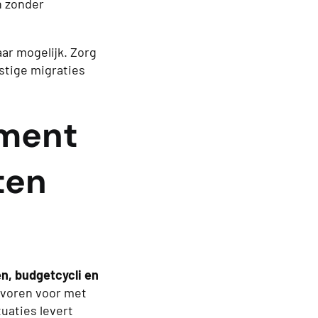
n zonder
ar mogelijk. Zorg
stige migraties
oment
ten
n, budgetcycli en
evoren voor met
uaties levert