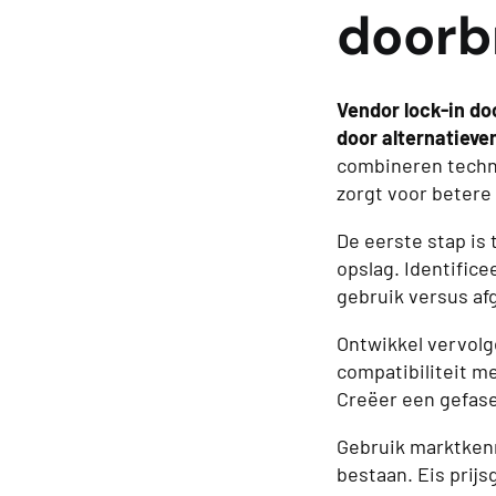
doorb
Vendor lock-in do
door alternatiev
combineren techn
zorgt voor betere
De eerste stap is 
opslag. Identifice
gebruik versus af
Ontwikkel vervolg
compatibiliteit m
Creëer een gefasee
Gebruik marktkenn
bestaan. Eis prij