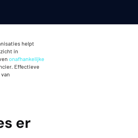
nisaties helpt
zicht in
jven
onafhankelijke
cier. Effectieve
 van
es er